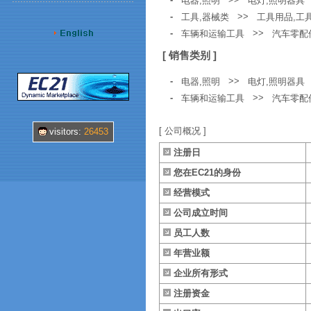
电器,照明
电灯,照明器具
-
>>
工具,器械类
工具用品,工
-
>>
车辆和运输工具
汽车零配
[ 销售类别 ]
-
>>
电器,照明
电灯,照明器具
-
>>
车辆和运输工具
汽车零配
[ 公司概况 ]
visitors:
26453
注册日
您在EC21的身份
经营模式
公司成立时间
员工人数
年营业额
企业所有形式
注册资金